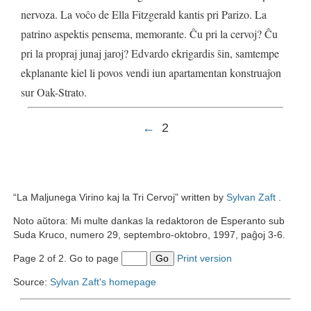
nervoza
.
La
voĉo
de
Ella
Fitzgerald
kantis
pri
Parizo
.
La
patrino
aspektis
pensema
,
memorante
.
Ĉu
pri
la
cervoj
?
Ĉu
pri
la
propraj
junaj
jaroj
?
Edvardo
ekrigardis
ŝin
,
samtempe
ekplanante
kiel
li
povos
vendi
iun
apartamentan
konstruaĵon
sur
Oak
-
Strato
.
←
2
“La Maljunega Virino kaj la Tri Cervoj” written by
Sylvan Zaft
.
Noto aŭtora: Mi multe dankas la redaktoron de Esperanto sub
Suda Kruco, numero 29, septembro-oktobro, 1997, paĝoj 3-6.
Page 2 of 2. Go to page
Go
Print version
Source:
Sylvan Zaft's homepage