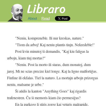
About
Read
"
Neniu
,
kompreneble
.
Ili
nur
kreskas
,
nature
."
"
Tiom
da
arboj
!
Kaj
neniu
plantis
tiujn
.
Nekredeble
!"
Post
kvin
minutoj
ŝi
demandis
, "
Kaj
kiu
faligas
la
arbojn
,
kiam
tiuj
mortas
?"
"
Neniu
.
Post
la
morto
ili
staras
,
dum
monatoj
,
dum
jaroj
.
Mi
ne
scias
precize
kiel
longe
.
Kaj
la
ligno
malfortiĝas
.
Finfine
ili
ekfalas
.
Tiel
la
naturo
.
La
mortajn
arbojn
prizorgas
neniu
,
malsame
je
urbe
."
Ŝi
aŭdis
la
kanton
"
Anything
Goes
"
kaj
rigardis
trafenestren
.
Ĉu
ŝi
memoris
kiam
ĉio
permesiĝas
?
En
la
parkego
li
stiris
zorge
kaj
veturis
malrapide
,