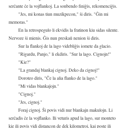
serĉante
ĉe
la
vojflankoj
.
La
sonbendo
finiĝis
,
rekomenciĝis
.
"
Jes
,
mi
konas
tiun
muzikpecon
,"
ŝi
diris
. "
Ĝin
mi
memoras
."
En
la
retrospegulo
li
ekvidis
la
fratinon
kiu
sidas
silente
.
Nervoze
ŝi
mienis
.
Ĝis
nun
preskaŭ
nenion
ŝi
diris
.
Sur
la
flankoj
de
la
lago
videbliĝis
iomete
da
glacio
.
"
Rigardu
,
Panjo
,"
li
ekdiris
. "
Sur
la
lago
.
Cignojn
!"
"
Kie
?"
"
La
grandaj
blankaj
cignoj
.
Deko
da
cignoj
!"
Doroteo
diris
, "
Ĉe
la
alia
flanko
de
la
lago
."
"
Mi
vidas
blankaĵojn
."
"
Cignoj
."
"
Jes
,
cignoj
."
Foraj
cignoj
.
Ŝi
povis
vidi
nur
blankajn
makulojn
.
Li
serĉadis
ĉe
la
vojflanko
.
Ili
veturis
apud
la
lago
,
sur
monteto
kie
ili
povis
vidi
distancon
de
dek
kilometroj
,
kaj
poste
ili