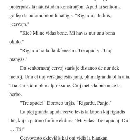
preterpasis
la
naturstudan
konstruaĵon
.
Apud
la
senhoma
golfejo
la
aŭtomobilon
li
haltigis
. "
Rigardu
,"
li
diris
,
"
cervojn
."
"
Kie
?
Mi
ne
vidas
bone
.
Mi
havas
nur
unu
bona
okulo
."
"
Rigardu
tra
la
flankfenestro
.
Tre
apud
vi
.
Tiuj
manĝas
."
Du
senkornaraj
cervoj
staris
je
distanco
de
nur
dek
metroj
.
Unu
el
tiuj
verŝajne
estis
juna
,
pli
malgranda
ol
la
alia
.
Tria
staris
iom
pli
malproksime
.
Ĉiuj
metis
la
buŝon
ĉe
la
herbo
.
"
Tre
apude
!"
Doroteo
urĝis
, "
Rigardu
,
Panjo
."
La
plej
granda
apuda
cervo
levis
la
kapon
kaj
rigardis
ilin
,
kaj
la
patrino
finfine
ekdiris
, "
Mi
vidas
!
Tiel
apudaj
!
Du
!
…
Tri
!"
Cervovosto
ekleviĝis
kaj
oni
vidis
la
blankan