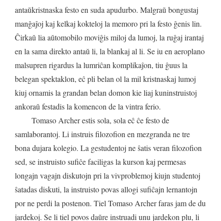
antaŭkristnaska
festo
en
suda
apudurbo
.
Malgraŭ
bongustaj
manĝaĵoj
kaj
kelkaj
kokteloj
la
memoro
pri
la
festo
ĝenis
lin
.
Ĉirkaŭ
lia
aŭtomobilo
moviĝis
miloj
da
lumoj
,
la
ruĝaj
irantaj
en
la
sama
direkto
antaŭ
li
,
la
blankaj
al
li
.
Se
iu
en
aeroplano
malsupren
rigardus
la
lumriĉan
komplikaĵon
,
tiu
ĝuus
la
belegan
spektaklon
,
eĉ
pli
belan
ol
la
mil
kristnaskaj
lumoj
kiuj
ornamis
la
grandan
belan
domon
kie
liaj
kuninstruistoj
ankoraŭ
festadis
la
komencon
de
la
vintra
ferio
.
Tomaso
Archer
estis
sola
,
sola
eĉ
ĉe
festo
de
samlaborantoj
.
Li
instruis
filozofion
en
mezgranda
ne
tre
bona
dujara
kolegio
.
La
gestudentoj
ne
ŝatis
veran
filozofion
sed
,
se
instruisto
sufiĉe
faciligas
la
kurson
kaj
permesas
longajn
vagajn
diskutojn
pri
la
vivproblemoj
kiujn
studentoj
ŝatadas
diskuti
,
la
instruisto
povas
allogi
sufiĉajn
lernantojn
por
ne
perdi
la
postenon
.
Tiel
Tomaso
Archer
faras
jam
de
du
jardekoj
.
Se
li
tiel
povos
daŭre
instruadi
unu
jardekon
plu
,
li