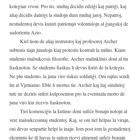
kolegian
vivon
.
Pro
tio
,
multaj
decidis
edziĝi
kaj
patriĝi
,
kaj
aliaj
decidis
daŭrigi
la
studojn
dum
multaj
jaroj
.
Nepatroj
,
nestudentoj
devis
kuniri
patriotajn
volontulojn
al
ĝangaloj
de
sudorienta
Azio
.
Kiel
tiom
de
aliaj
instruistoj
kaj
profesoroj
Archer
subtenis
tiajn
junulojn
kiaj
protestis
kontraŭ
la
milito
.
Kiam
studento
malsukcesis
filozofie
,
Archer
malinklinis
doni
al
tiu
fiasknoton
.
Se
studento
fiaskus
li
devus
foriri
de
la
kolegio
.
Ne
plu
studento
,
la
juna
viro
riskus
soldatiĝi
.
Oni
rajtus
sendi
lin
al
Vjetnamo
.
Eble
li
mortus
tie
.
Archer
kaj
liaj
similuloj
tute
ne
deziris
suferi
kulposenton
pro
la
eventuala
morto
de
juna
viro
kiu
ricevis
fiasknoton
.
Tiel
komenciĝis
la
kutimo
doni
sufiĉe
bonajn
notojn
al
vere
malsukcesintaj
studentoj
.
Kaj
,
se
oni
tiel
helpas
la
virajn
,
oni
devas
senpartie
helpi
la
inajn
.
Iom
post
iom
la
gestudentoj
ekopiniis
ke
ili
havas
la
rajton
ricevi
almenaŭ
sufiĉe
bonajn