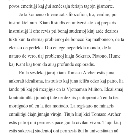
povos
emeritiĝi
kaj
ĝui
senĉesajn
feriajn
tagojn
ĝismorte
.
Je
la
komenco
li
vere
ŝatis
filozofion
,
tro
,
verdire
,
por
instrui
kiel
nun
.
Kiam
li
studis
en
universitato
kaj
preparis
instruistiĝi
li
ofte
revis
pri
bonaj
studentoj
kiuj
arde
deziros
lukti
kun
la
eternaj
problemoj
de
boneco
kaj
malboneco
,
de
la
ekzisto
de
perfekta
Dio
en
ege
neperfekta
mondo
,
de
la
naturo
de
vero
,
tiaj
problemoj
kiajn
Sokrato
,
Platono
,
Hume
kaj
Kant
kaj
tiom
da
aliaj
profunde
esploradis
.
En
la
sesdekaj
jaroj
kiam
Tomaso
Archer
estis
juna
,
ankoraŭ
idealisma
,
instruisto
kaj
juna
feliĉa
edzo
kaj
patro
,
lia
lando
pli
kaj
pli
mergiĝis
en
la
Vjetnaman
Militon
.
Idealismaj
kontraŭmilitaj
junuloj
tute
ne
deziris
partopreni
aŭ
en
la
tiea
mortigado
aŭ
en
la
tiea
mortado
.
La
registaro
ne
minacis
enmilitigi
ĉiajn
junajn
virojn
.
Tiujn
kiuj
kiel
Tomaso
Archer
estis
patroj
oni
permesis
pace
ĝui
la
civilan
vivon
.
Tiujn
kiuj
estis
sukcesaj
studentoj
oni
permesis
ĝui
la
universitatan
aŭ