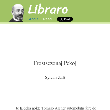
About
Read
Frostsezonaj
Pekoj
Sylvan Zaft
Je
la
deka
nokte
Tomaso
Archer
aŭtomobilis
fore
de