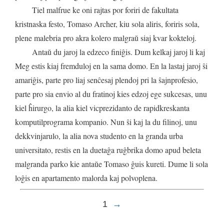
Tiel
malfrue
ke
oni
rajtas
por
foriri
de
fakultata
kristnaska
festo
,
Tomaso
Archer
,
kiu
sola
aliris
,
foriris
sola
,
plene
malebria
pro
akra
kolero
malgraŭ
siaj
kvar
kokteloj
.
Antaŭ
du
jaroj
la
edzeco
finiĝis
.
Dum
kelkaj
jaroj
li
kaj
Meg
estis
kiaj
fremduloj
en
la
sama
domo
.
En
la
lastaj
jaroj
ŝi
amariĝis
,
parte
pro
liaj
senĉesaj
plendoj
pri
la
ŝajnprofesio
,
parte
pro
sia
envio
al
du
fratinoj
kies
edzoj
ege
sukcesas
,
unu
kiel
ĥirurgo
,
la
alia
kiel
vicprezidanto
de
rapidkreskanta
komputilprograma
kompanio
.
Nun
ŝi
kaj
la
du
filinoj
,
unu
dekkvinjarulo
,
la
alia
nova
studento
en
la
granda
urba
universitato
,
restis
en
la
duetaĝa
ruĝbrika
domo
apud
beleta
malgranda
parko
kie
antaŭe
Tomaso
ĝuis
kureti
.
Dume
li
sola
loĝis
en
apartamento
malorda
kaj
polvoplena
.
1
→