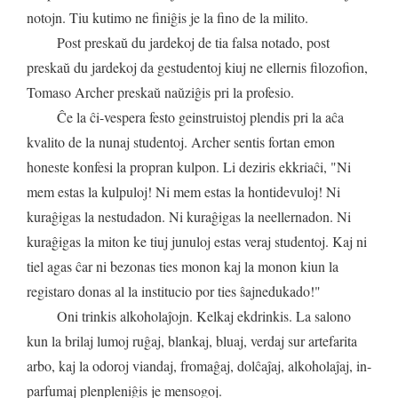
notojn
.
Tiu
kutimo
ne
finiĝis
je
la
fino
de
la
milito
.
Post
preskaŭ
du
jardekoj
de
tia
falsa
notado
,
post
preskaŭ
du
jardekoj
da
gestudentoj
kiuj
ne
ellernis
filozofion
,
Tomaso
Archer
preskaŭ
naŭziĝis
pri
la
profesio
.
Ĉe
la
ĉi
-
vespera
festo
geinstruistoj
plendis
pri
la
aĉa
kvalito
de
la
nunaj
studentoj
.
Archer
sentis
fortan
emon
honeste
konfesi
la
propran
kulpon
.
Li
deziris
ekkriaĉi
, "
Ni
mem
estas
la
kulpuloj
!
Ni
mem
estas
la
hontidevuloj
!
Ni
kuraĝigas
la
nestudadon
.
Ni
kuraĝigas
la
neellernadon
.
Ni
kuraĝigas
la
miton
ke
tiuj
junuloj
estas
veraj
studentoj
.
Kaj
ni
tiel
agas
ĉar
ni
bezonas
ties
monon
kaj
la
monon
kiun
la
registaro
donas
al
la
institucio
por
ties
ŝajnedukado
!"
Oni
trinkis
alkoholaĵojn
.
Kelkaj
ekdrinkis
.
La
salono
kun
la
brilaj
lumoj
ruĝaj
,
blankaj
,
bluaj
,
verdaj
sur
artefarita
arbo
,
kaj
la
odoroj
viandaj
,
fromaĝaj
,
dolĉaĵaj
,
alkoholaĵaj
,
in
-
parfumaj
plenpleniĝis
je
mensogoj
.