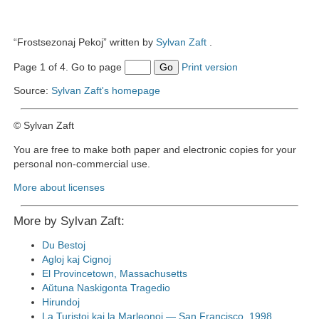
“Frostsezonaj Pekoj” written by
Sylvan Zaft
.
Page 1 of 4. Go to page
Go
Print version
Source:
Sylvan Zaft's homepage
© Sylvan Zaft
You are free to make both paper and electronic copies for your
personal non-commercial use.
More about licenses
More by Sylvan Zaft:
Du Bestoj
Agloj kaj Cignoj
El Provincetown, Massachusetts
Aŭtuna Naskigonta Tragedio
Hirundoj
La Turistoj kaj la Marleonoj — San Francisco, 1998