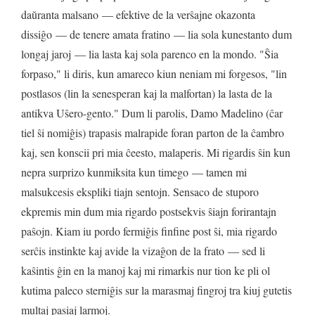
daŭranta
malsano
—
efektive
de
la
verŝajne
okazonta
dissiĝo
—
de
tenere
amata
fratino
—
lia
sola
kunestanto
dum
longaj
jaroj
—
lia
lasta
kaj
sola
parenco
en
la
mondo
. "
Ŝia
forpaso
,"
li
diris
,
kun
amareco
kiun
neniam
mi
forgesos
, "
lin
postlasos
(
lin
la
senesperan
kaj
la
malfortan
)
la
lasta
de
la
antikva
Uŝero
-
gento
."
Dum
li
parolis
,
Damo
Madelino
(
ĉar
tiel
ŝi
nomiĝis
)
trapasis
malrapide
foran
parton
de
la
ĉambro
kaj
,
sen
konscii
pri
mia
ĉeesto
,
malaperis
.
Mi
rigardis
ŝin
kun
nepra
surprizo
kunmiksita
kun
timego
—
tamen
mi
malsukcesis
ekspliki
tiajn
sentojn
.
Sensaco
de
stuporo
ekpremis
min
dum
mia
rigardo
postsekvis
ŝiajn
forirantajn
paŝojn
.
Kiam
iu
pordo
fermiĝis
finfine
post
ŝi
,
mia
rigardo
serĉis
instinkte
kaj
avide
la
vizaĝon
de
la
frato
—
sed
li
kaŝintis
ĝin
en
la
manoj
kaj
mi
rimarkis
nur
tion
ke
pli
ol
kutima
paleco
sterniĝis
sur
la
marasmaj
fingroj
tra
kiuj
gutetis
multaj
pasiaj
larmoj
.