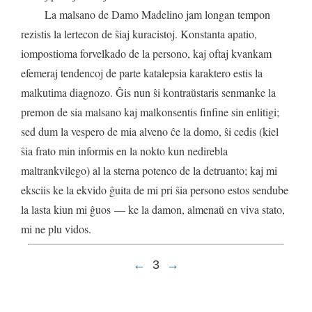
La
malsano
de
Damo
Madelino
jam
longan
tempon
rezistis
la
lertecon
de
ŝiaj
kuracistoj
.
Konstanta
apatio
,
iompostioma
forvelkado
de
la
persono
,
kaj
oftaj
kvankam
efemeraj
tendencoj
de
parte
katalepsia
karaktero
estis
la
malkutima
diagnozo
.
Ĝis
nun
ŝi
kontraŭstaris
senmanke
la
premon
de
sia
malsano
kaj
malkonsentis
finfine
sin
enlitigi
;
sed
dum
la
vespero
de
mia
alveno
ĉe
la
domo
,
ŝi
cedis
(
kiel
ŝia
frato
min
informis
en
la
nokto
kun
nedirebla
maltrankvilego
)
al
la
sterna
potenco
de
la
detruanto
;
kaj
mi
eksciis
ke
la
ekvido
ĝuita
de
mi
pri
ŝia
persono
estos
sendube
la
lasta
kiun
mi
ĝuos
—
ke
la
damon
,
almenaŭ
en
viva
stato
,
mi
ne
plu
vidos
.
←
3
→