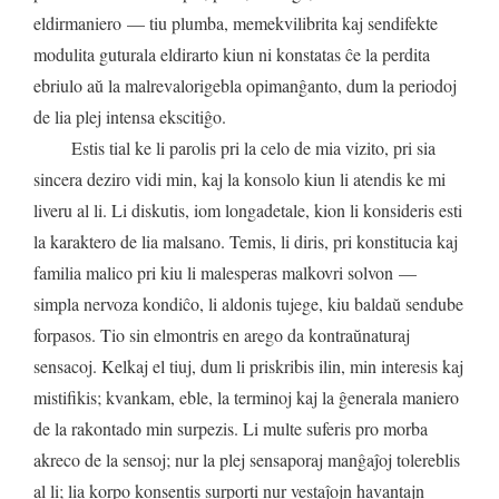
eldirmaniero
—
tiu
plumba
,
memekvilibrita
kaj
sendifekte
modulita
guturala
eldirarto
kiun
ni
konstatas
ĉe
la
perdita
ebriulo
aŭ
la
malrevalorigebla
opimanĝanto
,
dum
la
periodoj
de
lia
plej
intensa
ekscitiĝo
.
Estis
tial
ke
li
parolis
pri
la
celo
de
mia
vizito
,
pri
sia
sincera
deziro
vidi
min
,
kaj
la
konsolo
kiun
li
atendis
ke
mi
liveru
al
li
.
Li
diskutis
,
iom
longadetale
,
kion
li
konsideris
esti
la
karaktero
de
lia
malsano
.
Temis
,
li
diris
,
pri
konstitucia
kaj
familia
malico
pri
kiu
li
malesperas
malkovri
solvon
—
simpla
nervoza
kondiĉo
,
li
aldonis
tujege
,
kiu
baldaŭ
sendube
forpasos
.
Tio
sin
elmontris
en
arego
da
kontraŭnaturaj
sensacoj
.
Kelkaj
el
tiuj
,
dum
li
priskribis
ilin
,
min
interesis
kaj
mistifikis
;
kvankam
,
eble
,
la
terminoj
kaj
la
ĝenerala
maniero
de
la
rakontado
min
surpezis
.
Li
multe
suferis
pro
morba
akreco
de
la
sensoj
;
nur
la
plej
sensaporaj
manĝaĵoj
tolereblis
al
li
;
lia
korpo
konsentis
surporti
nur
vestaĵojn
havantajn