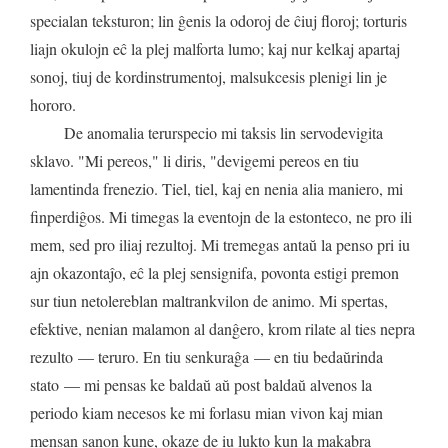
specialan
teksturon
;
lin
ĝenis
la
odoroj
de
ĉiuj
floroj
;
torturis
liajn
okulojn
eĉ
la
plej
malforta
lumo
;
kaj
nur
kelkaj
apartaj
sonoj
,
tiuj
de
kordinstrumentoj
,
malsukcesis
plenigi
lin
je
hororo
.
De
anomalia
terurspecio
mi
taksis
lin
servodevigita
sklavo
. "
Mi
pereos
,"
li
diris
, "
devige
mi
pereos
en
tiu
lamentinda
frenezio
.
Tiel
,
tiel
,
kaj
en
nenia
alia
maniero
,
mi
finperdiĝos
.
Mi
timegas
la
eventojn
de
la
estonteco
,
ne
pro
ili
mem
,
sed
pro
iliaj
rezultoj
.
Mi
tremegas
antaŭ
la
penso
pri
iu
ajn
okazontaĵo
,
eĉ
la
plej
sensignifa
,
povonta
estigi
premon
sur
tiun
netolereblan
maltrankvilon
de
animo
.
Mi
spertas
,
efektive
,
nenian
malamon
al
danĝero
,
krom
rilate
al
ties
nepra
rezulto
—
teruro
.
En
tiu
senkuraĝa
—
en
tiu
bedaŭrinda
stato
—
mi
pensas
ke
baldaŭ
aŭ
post
baldaŭ
alvenos
la
periodo
kiam
necesos
ke
mi
forlasu
mian
vivon
kaj
mian
mensan
sanon
kune
,
okaze
de
iu
lukto
kun
la
makabra