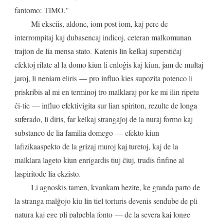
fantomo
:
TIMO
."
Mi
eksciis
,
aldone
,
iom
post
iom
,
kaj
pere
de
interrompitaj
kaj
dubasencaj
indicoj
,
ceteran
malkomunan
trajton
de
lia
mensa
stato
.
Katenis
lin
kelkaj
superstiĉaj
efektoj
rilate
al
la
domo
kiun
li
enloĝis
kaj
kiun
,
jam
de
multaj
jaroj
,
li
neniam
eliris
—
pro
influo
kies
supozita
potenco
li
priskribis
al
mi
en
terminoj
tro
malklaraj
por
ke
mi
ilin
ripetu
ĉi
-
tie
—
influo
efektivigita
sur
lian
spiriton
,
rezulte
de
longa
suferado
,
li
diris
,
far
kelkaj
strangaĵoj
de
la
nuraj
formo
kaj
substanco
de
lia
familia
domego
—
efekto
kiun
la
fizika
aspekto
de
la
grizaj
muroj
kaj
turetoj
,
kaj
de
la
malklara
lageto
kiun
enrigardis
tiuj
ĉiuj
,
trudis
finfine
al
la
spirito
de
lia
ekzisto
.
Li
agnoskis
tamen
,
kvankam
hezite
,
ke
granda
parto
de
la
stranga
malĝojo
kiu
lin
tiel
torturis
devenis
sendube
de
pli
natura
kaj
ege
pli
palpebla
fonto
—
de
la
severa
kaj
longe