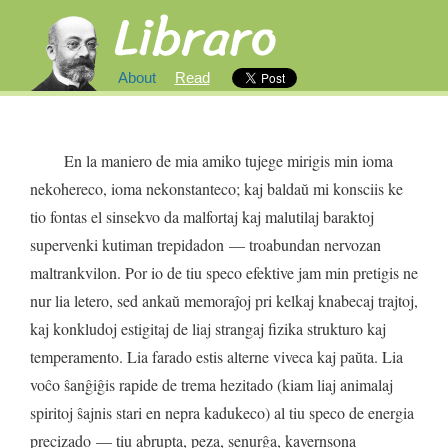
About
Read
En
la
maniero
de
mia
amiko
tujege
mirigis
min
ioma
nekohereco
,
ioma
nekonstanteco
;
kaj
baldaŭ
mi
konsciis
ke
tio
fontas
el
sinsekvo
da
malfortaj
kaj
malutilaj
baraktoj
supervenki
kutiman
trepidadon
—
troabundan
nervozan
maltrankvilon
.
Por
io
de
tiu
speco
efektive
jam
min
pretigis
ne
nur
lia
letero
,
sed
ankaŭ
memoraĵoj
pri
kelkaj
knabecaj
trajtoj
,
kaj
konkludoj
estigitaj
de
liaj
strangaj
fizika
strukturo
kaj
temperamento
.
Lia
farado
estis
alterne
viveca
kaj
paŭta
.
Lia
voĉo
ŝanĝiĝis
rapide
de
trema
hezitado
(
kiam
liaj
animalaj
spiritoj
ŝajnis
stari
en
nepra
kadukeco
)
al
tiu
speco
de
energia
precizado
—
tiu
abrupta
,
peza
,
senurĝa
,
kavernsona